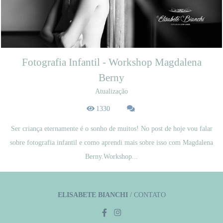
Fotografia Infantil - Workshop Magdalena
Berny
Atualização
1330
Ser criança eternamente é o sonho de muitos! No post de hoje vou falar
sobre fotografia infantil e como aprendi mais sobre isso com Magdalena
Berny.Workshop...
ELISABETE BIANCHI
/
CONTATO