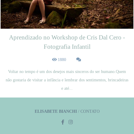
Aprendizado no Workshop de Cris Dal Cero -
Fotografia Infantil
1880
Voltar no tempo é um dos desejos mais sinceros do ser humano.Quem
não gostaria de visitar a infância e lembrar dos sentimentos, brincadeiras
e até...
ELISABETE BIANCHI
/
CONTATO