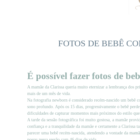
FOTOS DE BEBÊ CO
É possível fazer fotos de b
A mamãe da Clarissa queria muito eternizar a lembrança dos pri
mais de um mês de vida.
Na fotografia newborn é considerado recém-nascido um bebê com 
sono profundo. Após os 15 dias, progressivamente o bebê perde 
dificuldades de capturar momentos mais próximos do estilo que
A tarde da sessão fotográfica foi muito gostosa, a mamãe provi
confiança e a tranquilidade da mamãe e certamente a Clarissa t
parecer uma bebê recém-nascida, atendendo a vontade da mamãe
posou nessa sessão com 46 dias de vida.