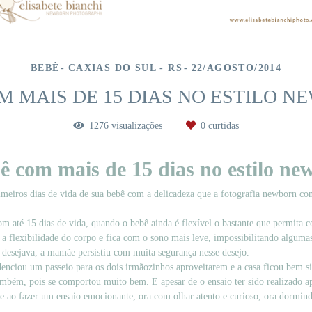
BEBÊ
CAXIAS DO SUL - RS
22/AGOSTO/2014
M MAIS DE 15 DIAS NO ESTILO N
1276
visualizações
0
curtidas
ebê com mais de 15 dias no estilo n
meiros dias de vida de sua bebê com a delicadeza que a fotografia newborn con
até 15 dias de vida, quando o bebê ainda é flexível o bastante que permita co
a flexibilidade do corpo e fica com o sono mais leve, impossibilitando algumas
 desejava, a mamãe persistiu com muita segurança nesse desejo.
denciou um passeio para os dois irmãozinhos aproveitarem e a casa ficou bem si
ambém, pois se comportou muito bem. E apesar de o ensaio ter sido realizado a
 ao fazer um ensaio emocionante, ora com olhar atento e curioso, ora dormin