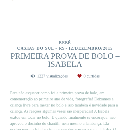
BEBÊ
CAXIAS DO SUL - RS
12/DEZEMBRO/2015
PRIMEIRA PROVA DE BOLO –
ISABELA
1227
visualizações
0
curtidas
Para não esquecer como foi a primeira prova de bolo, em
comemoração ao primeiro ano de vida, fotografia! Deixamos a
criança livre para mexer no bolo e isso também é novidade para a
criança. As reações algumas vezes são inesperadas! A Isabela
exitou em tocar no bolo. E quando finalmente se encorajou, não
aprovou o docinho do chantili, nem mesmo a lambança. Ela
gostou mesmo foi dos círculos que decoravam a cena, hahaha. O