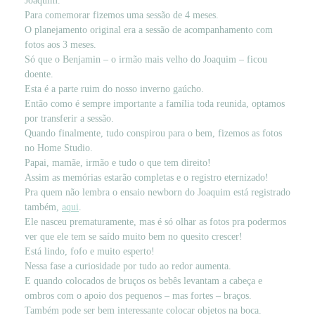
Joaquim.
Para comemorar fizemos uma sessão de 4 meses.
O planejamento original era a sessão de acompanhamento com
fotos aos 3 meses.
Só que o Benjamin – o irmão mais velho do Joaquim – ficou
doente.
Esta é a parte ruim do nosso inverno gaúcho.
Então como é sempre importante a família toda reunida, optamos
por transferir a sessão.
Quando finalmente, tudo conspirou para o bem, fizemos as fotos
no Home Studio.
Papai, mamãe, irmão e tudo o que tem direito!
Assim as memórias estarão completas e o registro eternizado!
Pra quem não lembra o ensaio newborn do Joaquim está registrado
também,
aqui
.
Ele nasceu prematuramente, mas é só olhar as fotos pra podermos
ver que ele tem se saído muito bem no quesito crescer!
Está lindo, fofo e muito esperto!
Nessa fase a curiosidade por tudo ao redor aumenta.
E quando colocados de bruços os bebês levantam a cabeça e
ombros com o apoio dos pequenos – mas fortes – braços.
Também pode ser bem interessante colocar objetos na boca.