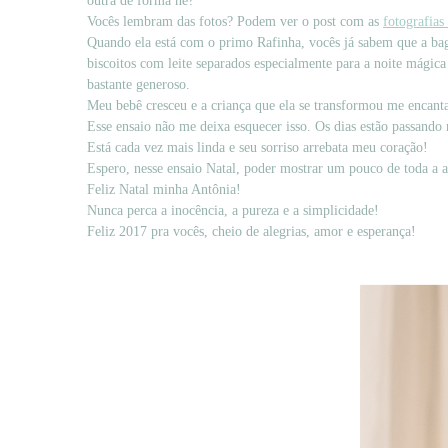
outra de forma né?
Vocês lembram das fotos? Podem ver o post com as
fotografias
Quando ela está com o primo Rafinha, vocês já sabem que a bag
biscoitos com leite separados especialmente para a noite mági
bastante generoso.
Meu bebê cresceu e a criança que ela se transformou me encant
Esse ensaio não me deixa esquecer isso. Os dias estão passando
Está cada vez mais linda e seu sorriso arrebata meu coração!
Espero, nesse ensaio Natal, poder mostrar um pouco de toda a a
Feliz Natal minha Antônia!
Nunca perca a inocência, a pureza e a simplicidade!
Feliz 2017 pra vocês, cheio de alegrias, amor e esperança!