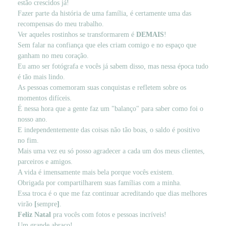
estão crescidos já!
Fazer parte da história de uma família, é certamente uma das
recompensas do meu trabalho.
Ver aqueles rostinhos se transformarem é
DEMAIS
!
Sem falar na confiança que eles criam comigo e no espaço que
ganham no meu coração.
Eu amo ser fotógrafa e vocês já sabem disso, mas nessa época tudo
é tão mais lindo.
As pessoas comemoram suas conquistas e refletem sobre os
momentos difíceis.
É nessa hora que a gente faz um "balanço" para saber como foi o
nosso ano.
E independentemente das coisas não tão boas, o saldo é positivo
no fim.
Mais uma vez eu só posso agradecer a cada um dos meus clientes,
parceiros e amigos.
A vida é imensamente mais bela porque vocês existem.
Obrigada por compartilharem suas famílias com a minha.
Essa troca é o que me faz continuar acreditando que dias melhores
virão
[
sempre
]
.
Feliz Natal
pra vocês com fotos e pessoas incríveis!
Um grande abraço!