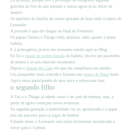
Eu acredito, porque tive o privilégio de fotografar algumas
grávidas no fim do ano passado e outras agora já no início de
Janeiro.
Os queridos da família do ensaio gestante de hoje estão à espera do
Leonardo.
A previsão é que ele chegue no final de Fevereiro.
Os papais Tatiana e Thiago estão ansiosos, tanto quanto a mana
Isabela.
E a primogênita já teve seu momento estrela aqui no Blog.
Eu fiz o
ensaio de recém nascida
da Isabela, ela era um pacotinho
de pessoa e os pais estavam encantados.
Depois o
Smash the Cake
em que ela completava um aninho.
Um pouquinho mais crescida e fizemos um
ensaio de Natal
lindo.
Agora estou participando de uma nova e refrescante fase:
o segundo filho
A Tati e o Thiago já sabem como é ser pais de menina, mas, a
partir de agora começam novas aventuras.
Na segunda gestação a maternidade vai ser aprimorada e o papai
terá um parceiro para os jogos de futebol.
Falando nisso, o Leonardo está sendo fortemente incentivado a
torcer para o Grêmio.