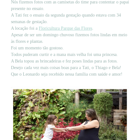
Nós fizemos fotos com as camisetas do time para contentar o papai
presente no ensaio.
A Tati fez o ensaio da segunda gestação quando estava com 34
semanas de gestação.
A locação foi a
Floricultura Parque das Flores
.
Apesar de ser um domingo chuvoso fizemos fotos lindas em meio
às flores e plantas.
Foi um momento tão gostoso.
Todos puderam curtir e a mana mais velha foi uma princesa.
A Bela topou as brincadeiras e fez poses lindas para as fotos.
Desejo cada vez mais coisas boas para a Tati, o Thiago e Bela!
Que o Leonardo seja recebido nessa família com saúde e amor!