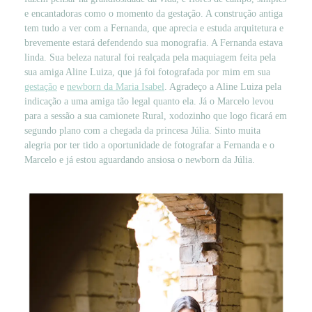
e encantadoras como o momento da gestação. A construção antiga
tem tudo a ver com a Fernanda, que aprecia e estuda arquitetura e
brevemente estará defendendo sua monografia. A Fernanda estava
linda. Sua beleza natural foi realçada pela maquiagem feita pela
sua amiga Aline Luiza, que já foi fotografada por mim em sua
gestação
e
newborn da Maria Isabel
. Agradeço a Aline Luiza pela
indicação a uma amiga tão legal quanto ela. Já o Marcelo levou
para a sessão a sua camionete Rural, xodozinho que logo ficará em
segundo plano com a chegada da princesa Júlia. Sinto muita
alegria por ter tido a oportunidade de fotografar a Fernanda e o
Marcelo e já estou aguardando ansiosa o newborn da Júlia.