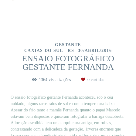
GESTANTE
CAXIAS DO SUL - RS
30/ABRIL/2016
ENSAIO FOTOGRÁFICO
GESTANTE FERNANDA
1364
visualizações
0
curtidas
O ensaio fotográfico gestante Fernanda aconteceu sob o céu
nublado, alguns raros raios de sol e com a temperatura baixa.
Apesar do frio tanto a mamãe Fernanda quanto o papai Marcelo
estavam bem dispostos e quiseram fotografar a barriga descoberta.
A locação escolhida tem uma arquitetura antiga, em ruínas,
contrastando com a delicadeza da gestação, árvores enormes que
fazem pensar na grandiosidade da vida, e flores de campo, simples