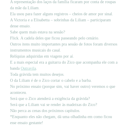
A representação dos laços da família ficaram por conta de roupas
da mãe da Liliam.
Ela usou para fazer alguns registros – cheios de amor por sinal.
A Victoria e a Elisabetta – sobrinhas da Liliam – participaram
desse ensaio.
Sabe quem mais estava na sessão?
Flick. A cadela deles que ficou passeando pelo cenário.
Outros itens muito importantes pra sessão de fotos foram diversos
instrumentos musicais do casal.
Relíquias adquiridas em viagens por aí.
E a mais especial era a guitarra do Zico que acompanha ele com a
banda
Outravila
.
Toda grávida tem muitos desejos.
O da Liliam é de o Zico cortar o cabelo e a barba.
No próximo ensaio (porque sim, vai haver outro) veremos o que
aconteceu.
Será que o Zico atenderá a exigência da grávida?
Será que a Liliam vai se render às madeixas do Zico?
Não perca as cenas dos próximos capítulos.
*Enquanto eles não chegam, dá uma olhadinha em como ficou
esse ensaio gestante!