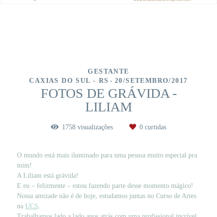
GESTANTE
CAXIAS DO SUL - RS
20/SETEMBRO/2017
FOTOS DE GRÁVIDA -
LILIAM
1758
visualizações
0
curtidas
O mundo está mais iluminado para uma pessoa muito especial pra
mim!
A Liliam está grávida!
E eu – felizmente – estou fazendo parte desse momento mágico!
Nossa amizade não é de hoje, estudamos juntas no Curso de Artes
na
UCS
.
Trabalhamos lado a lado anos atrás com uma profissional incrível