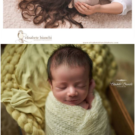
1745
5
2378
13