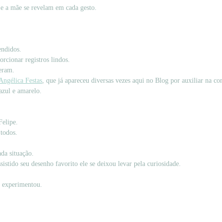
i e a mãe se revelam em cada gesto.
endidos.
rcionar registros lindos.
eram.
Angélica Festas
, que já apareceu diversas vezes aqui no Blog por auxiliar na c
azul e amarelo.
elipe.
 todos.
da situação.
istido seu desenho favorito ele se deixou levar pela curiosidade.
m experimentou.