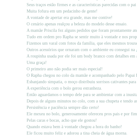
Seus traços estão firmes e as características parecidas com o pa
Muita fofura em um pedacinho de gente!
A vontade de apertar era grande, mas me contive!
O cenário apenas realçou a beleza do modelo desse ensaio.
A mamãe Priscila fez alguns pedidos que foram prontamente at
Tudo em ordem pro Rapha se sentir muito à vontade e nos propo
Fizemos um varal com fotos da família, que eles mesmos troux
Outros acessórios que ornaram com o ambiente eu consegui na
A roupinha usada por ele foi um body branco com detalhes em 
Uma graça!
O primeiro ano não podia ser mais especial!
O Rapha chegou no colo da mamãe e acompanhado pelo Papai F
Esbanjando simpatia, o moço distribuiu sorrisos cativantes para
A experiência com o bolo gerou estranheza.
Então aguardamos o tempo dele para se ambientar com a inusita
Depois de alguns minutos no colo, com a sua chupeta e tendo ass
Persistência e paciência sempre dão certo!
Ele mexeu no bolo, generosamente ofereceu pros pais e por fi
Pelas caras e bocas, acho que ele gostou!
Quando estava bem à vontade chegou a hora do banho!
Ele ficou muito feliz e adorou a tina cheia de água morna.