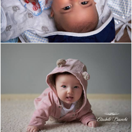
3414
85
2235
1