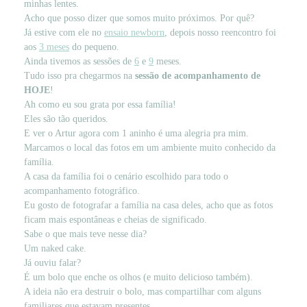
minhas lentes.
Acho que posso dizer que somos muito próximos. Por quê?
Já estive com ele no
ensaio newborn
, depois nosso reencontro foi
aos
3 meses
do pequeno.
Ainda tivemos as sessões de
6
e
9
meses.
Tudo isso pra chegarmos na
sessão de acompanhamento de
HOJE
!
Ah como eu sou grata por essa família!
Eles são tão queridos.
E ver o Artur agora com 1 aninho é uma alegria pra mim.
Marcamos o local das fotos em um ambiente muito conhecido da
família.
A casa da família foi o cenário escolhido para todo o
acompanhamento fotográfico.
Eu gosto de fotografar a família na casa deles, acho que as fotos
ficam mais espontâneas e cheias de significado.
Sabe o que mais teve nesse dia?
Um naked cake.
Já ouviu falar?
É um bolo que enche os olhos (e muito delicioso também).
A ideia não era destruir o bolo, mas compartilhar com alguns
familiares que estavam presentes.